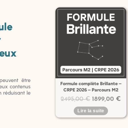
Le
L
prix
pr
ule
initial
ac
était :
est
r
2495,00 €.
18
reux
peuvent être
Formule complète Brillante –
eux contenus
CRPE 2026 – Parcours M2
n réduisant le
2495,00
€
1899,00
€
Lire la suite