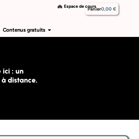
Espace de cours
Panier
0,00
€
ent
rir Contact
Ouvrir Contenus gratuits
Ouvrir Nous décou
Contenus gratuits
Nous découvrir
ci : un
à distance.