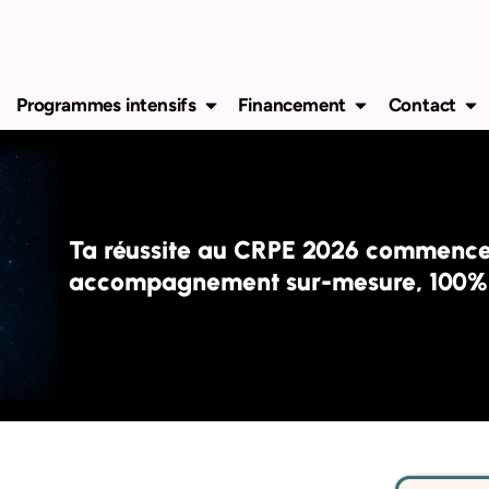
vrir Préparer le CRPE
Ouvrir Programmes intensifs
Ouvrir Financem
Ouv
Programmes intensifs
Financement
Contact
Ta réussite au CRPE 2026 commence i
accompagnement sur-mesure, 100% 