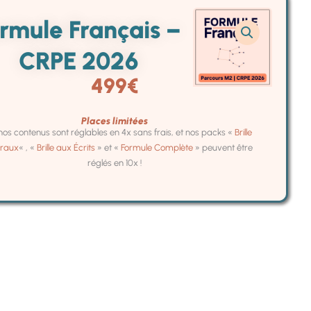
rmule Français –
CRPE 2026
499€
Places limitées
nos contenus sont réglables en 4x sans frais, et nos packs «
Brille
raux
« , «
Brille aux Écrits
» et «
Formule Complète
» peuvent être
réglés en 10x !