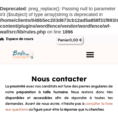
Aller
au
Deprecated
: preg_replace(): Passing null to parameter
contenu
#3 ($subject) of type array|string is deprecated in
/home/clients/048b5ec203d673cb12ad5a858f31f893/si
content/plugins/wordfence/vendor/wordfence/wf-
waf/src/lib/rules.php
on line
1896
Espace de cours
Panier
0,00
€
Nous contacter
La
proximité
avec nos canditats est l’une des pierres angulaires de
notre
préparation à taille humaine
. Nous restons donc très
disponibles
et
accessibles
afin de répondre à toutes tes
demandes.
Avant de nous écrire
, n’hésite pas à
consulter la foire
aux questions
où figure peut-être la
réponse
que tu
cherches
.