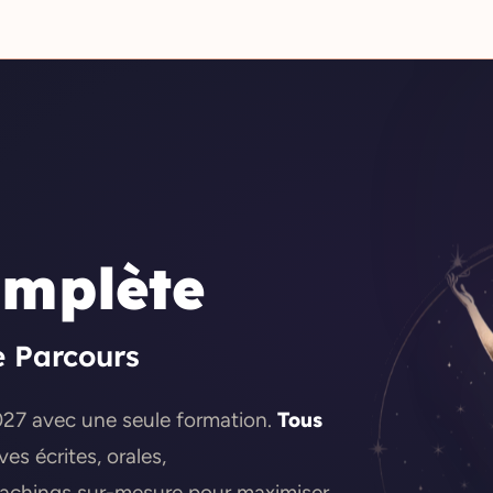
mplète
 Parcours
027 avec une seule formation.
Tous
es écrites, orales,
achings sur-mesure pour maximiser