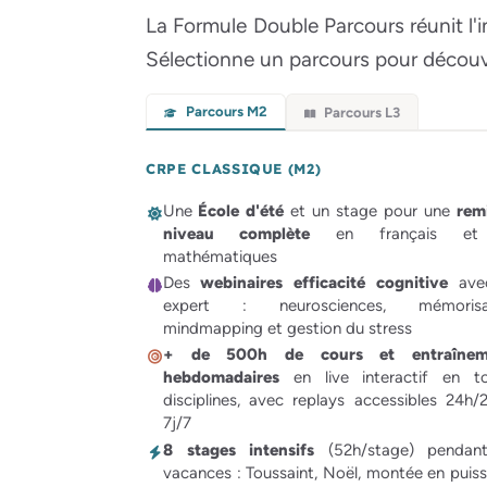
La Formule Double Parcours réunit l'
Sélectionne un parcours pour découvr
Parcours M2
Parcours L3
CRPE CLASSIQUE (M2)
Une
École d'été
et un stage pour une
rem
niveau complète
en français et
mathématiques
Des
webinaires efficacité cognitive
ave
expert : neurosciences, mémorisat
mindmapping et gestion du stress
+ de 500h de cours et entraînem
hebdomadaires
en live interactif en t
disciplines, avec replays accessibles 24h/
7j/7
8 stages intensifs
(52h/stage) pendant
vacances : Toussaint, Noël, montée en puis