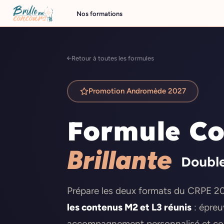
Nos formations
Retour à toutes les formules
Promotion Andromède 2027
Formule Co
Brillante
Double
Prépare les deux formats du CRPE 2
les contenus M2 et L3 réunis
: épreuv
accompagnement personnalisé et co