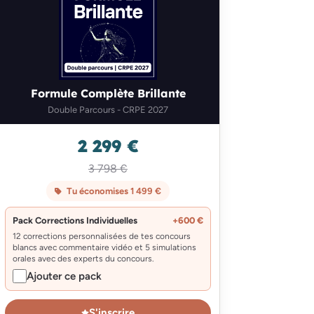
Formule Complète Brillante
Double Parcours - CRPE 2027
2 299 €
3 798 €
Tu économises 1 499 €
Pack Corrections Individuelles
+600 €
12 corrections personnalisées de tes concours
blancs avec commentaire vidéo et 5 simulations
orales avec des experts du concours.
Ajouter ce pack
S'inscrire