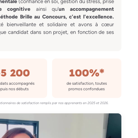
mentale
(confiance en soi, gestion du stress, prise
ce cognitive
ainsi qu'
un accompagnement
éthode Brille au Concours, c'est l'excellence.
bienveillante et solidaire et avons à cœur
ue candidat dans son projet, en fonction de ses
+5 200
100%*
idats accompagnés
de satisfaction, toutes
puis nos débuts
promos confondues
tionnaires de satisfaction remplis par nos apprenants en 2025 et 2026.