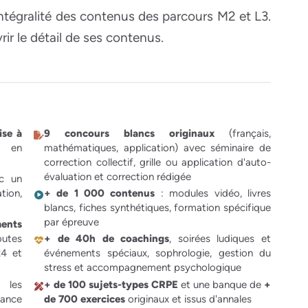
intégralité des contenus des parcours M2 et L3.
ir le détail de ses contenus.
ise à
9 concours blancs originaux
(français,
 en
mathématiques, application) avec séminaire de
correction collectif, grille ou application d'auto-
évaluation et correction rédigée
c un
ion,
+ de 1 000 contenus
: modules vidéo, livres
blancs, fiches synthétiques, formation spécifique
par épreuve
ents
outes
+ de 40h de coachings
, soirées ludiques et
24 et
événements spéciaux, sophrologie, gestion du
stress et accompagnement psychologique
 les
+ de 100 sujets-types CRPE
et une banque de
+
sance
de 700 exercices
originaux et issus d'annales