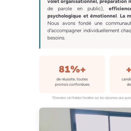
volet organisationnel, préparation 
de parole en public),
efficien
psychologique et émotionnel
.
La m
Nous avons fondé une communauté 
d'accompagner individuellement chaq
besoins.
81%+
de réussite, toutes
cand
promos confondues
de
*Données vérifiables fondées sur les réponses aux ques