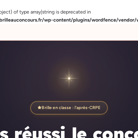
ject) of type array|string is deprecated in
illeauconcours.fr/wp-content/plugins/wordfence/vendor/w
Brille en classe : l'après-CRPE
s réussi le conc