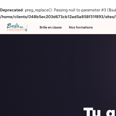
Deprecated
: preg_replace(): Passing null to parameter #3 ($sub
/home/clients/048b5ec203d673cb12ad5a858f31f893/sites/br
Brille en classe
Nos formations
Tu a