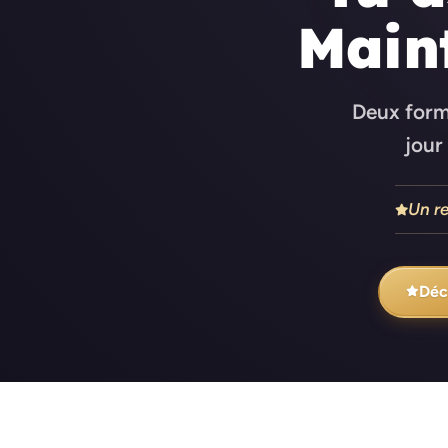
Main
Deux form
jour
Un re
Déc