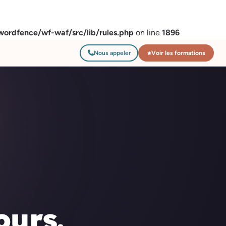
ordfence/wf-waf/src/lib/rules.php
on line
1896
Nous appeler
Voir les formations
ours.