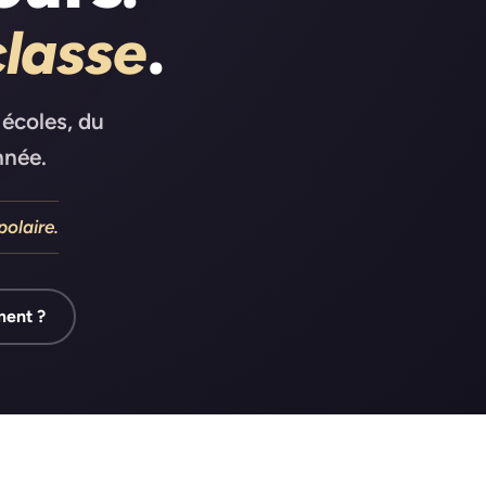
.
classe
écoles, du
nnée.
polaire.
ment ?